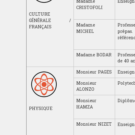
Madame
Enseign
CRISTOFOLI
CULTURE
GÉNÉRALE /
Madame
Professe
FRANÇAIS
MICHEL
prépas.
référenc
Madame BODAR
Professe
de 40 an
Monsieur PAGES
Enseign
Monsieur
Polytec
ALONZO
Monsieur
Diplômé
HAMZA
PHYSIQUE
Monsieur NIZET
Enseign