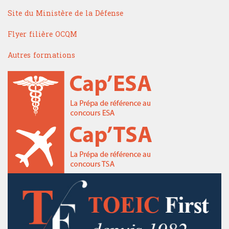
Site du Ministère de la Défense
Flyer filière OCQM
Autres formations