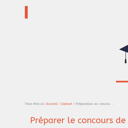
Vous êtes ici:
Accueil
/
Contact
/ Préparation au concou ...
Vous êtes ici
Préparer le concours de