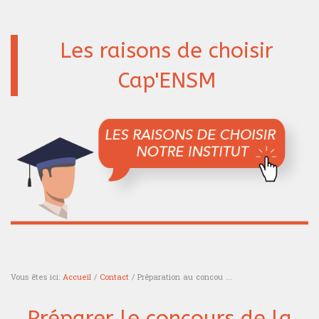
Les raisons de choisir
Cap'ENSM
Vous êtes ici:
Accueil
/
Contact
/ Préparation au concou ...
Vous êtes ici
Préparer le concours de la